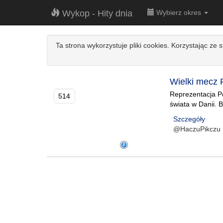
Wykop - Hity dnia
Wybierz okres
Ta strona wykorzystuje pliki cookies. Korzystając ze 
Wielki mecz 
Reprezentacja Po
514
świata w Danii. 
Szczegóły
@HaczuPikczu