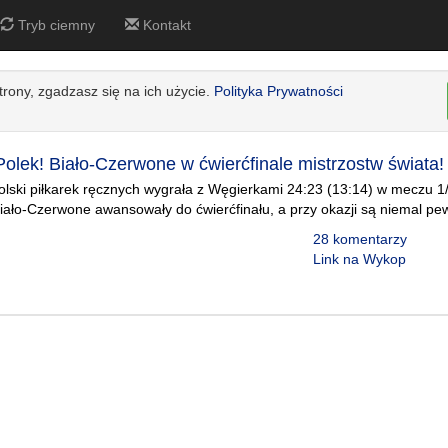
Tryb ciemny
Kontakt
strony, zgadzasz się na ich użycie.
Polityka Prywatności
Polek! Biało-Czerwone w ćwierćfinale mistrzostw świata!
lski piłkarek ręcznych wygrała z Węgierkami 24:23 (13:14) w meczu 1/
Biało-Czerwone awansowały do ćwierćfinału, a przy okazji są niemal pe
28 komentarzy
Link na Wykop