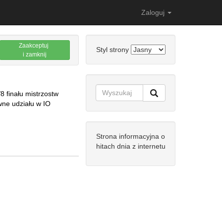
Zaloguj
Zaakceptuj
Styl strony
i zamknij
8 finału mistrzostw
wne udziału w IO
Strona informacyjna o
hitach dnia z internetu