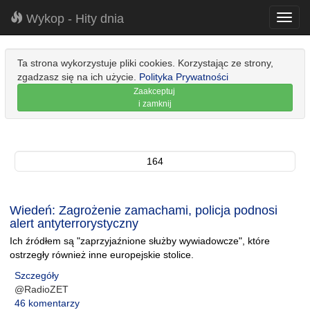
Wykop - Hity dnia
Toggl
navig
Ta strona wykorzystuje pliki cookies. Korzystając ze strony,
zgadzasz się na ich użycie.
Polityka Prywatności
Zaakceptuj
i zamknij
164
Wiedeń: Zagrożenie zamachami, policja podnosi
alert antyterrorystyczny
Ich źródłem są "zaprzyjaźnione służby wywiadowcze", które
ostrzegły również inne europejskie stolice.
Szczegóły
@RadioZET
46 komentarzy