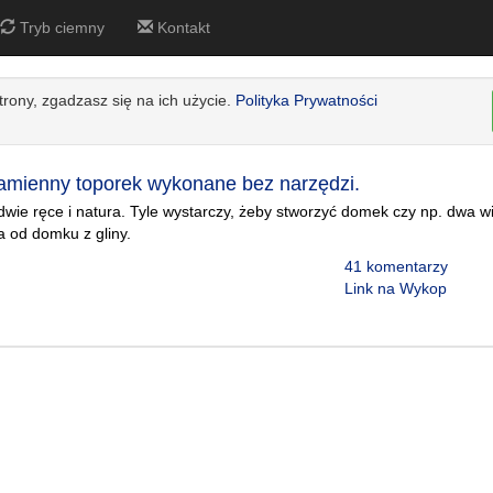
Tryb ciemny
Kontakt
strony, zgadzasz się na ich użycie.
Polityka Prywatności
amienny toporek wykonane bez narzędzi.
dwie ręce i natura. Tyle wystarczy, żeby stworzyć domek czy np. dwa w
a od domku z gliny.
41 komentarzy
Link na Wykop