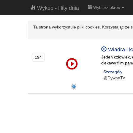
Wykop - Hity dnia
Wybierz okres
Ta strona wykorzystuje pliki cookies. Korzystając ze 
Wiadra i k
Jeden człowiek, 
194
ciekawy film pan
Szczegóły
@DywanTv