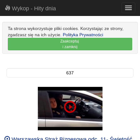
Wykop - Hity dnia
Toggl
navig
Ta strona wykorzystuje pliki cookies. Korzystając ze strony,
zgadzasz się na ich użycie.
Polityka Prywatności
Zaakceptuj
i zamknij
637
Warszawska Straż Biznesowa odc. 11- Świętość