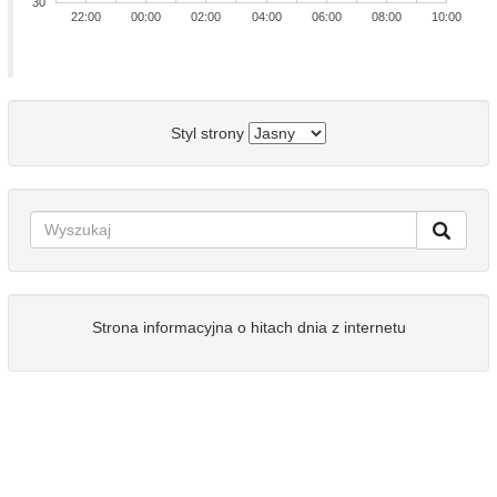
30
22:00
00:00
02:00
04:00
06:00
08:00
10:00
Styl strony
Strona informacyjna o hitach dnia z internetu