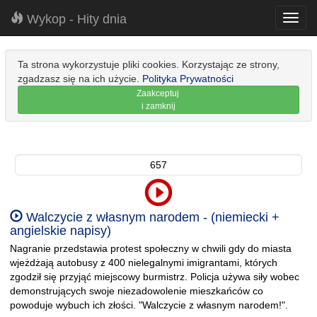
Wykop - Hity dnia
Toggl
navig
Ta strona wykorzystuje pliki cookies. Korzystając ze strony,
zgadzasz się na ich użycie.
Polityka Prywatności
Zaakceptuj
i zamknij
657
Walczycie z własnym narodem - (niemiecki +
angielskie napisy)
Nagranie przedstawia protest społeczny w chwili gdy do miasta
wjeżdżają autobusy z 400 nielegalnymi imigrantami, których
zgodził się przyjąć miejscowy burmistrz. Policja używa siły wobec
demonstrujących swoje niezadowolenie mieszkańców co
powoduje wybuch ich złości. "Walczycie z własnym narodem!".