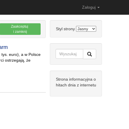
Zaloguj
Zaakceptuj
Styl strony
i zamknij
larm
 tys. euro), a w Polsce
ci ostrzegają, że
Strona informacyjna o
hitach dnia z internetu