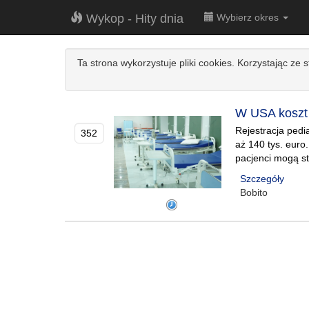
Wykop - Hity dnia
Wybierz okres
Ta strona wykorzystuje pliki cookies. Korzystając ze 
W USA koszt t
Rejestracja pedi
352
aż 140 tys. euro
pacjenci mogą st
Szczegóły
Bobito