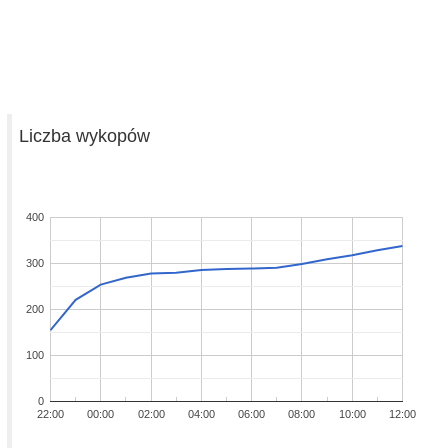
Liczba wykopów
400
300
200
100
0
22:00
00:00
02:00
04:00
06:00
08:00
10:00
12:00