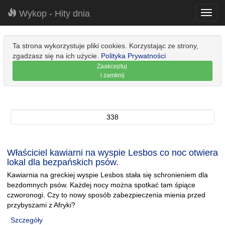
Wykop - Hity dnia
Toggl
navig
Ta strona wykorzystuje pliki cookies. Korzystając ze strony,
zgadzasz się na ich użycie.
Polityka Prywatności
Zaakceptuj
i zamknij
338
Właściciel kawiarni na wyspie Lesbos co noc otwiera
lokal dla bezpańskich psów.
Kawiarnia na greckiej wyspie Lesbos stała się schronieniem dla
bezdomnych psów. Każdej nocy można spotkać tam śpiące
czworonogi. Czy to nowy sposób zabezpieczenia mienia przed
przybyszami z Afryki?
Szczegóły