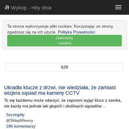
Wykop - Hity dnia
Toggl
navig
Ta strona wykorzystuje pliki cookies. Korzystając ze strony,
zgadzasz się na ich użycie.
Polityka Prywatności
Zaakceptuj
i zamknij
629
Ukradła klucze z drzwi, nie wiedziała, że zamiast
wizjera sąsiad ma kamerę CCTV
To się każdemu może zdarzyć, że zapomni wyjąć klucz z zamka,
nie każdy ma jednak tak głupich i złośliwych sąsiadów ...
Szczegóły
@SklepMiesny
186 komentarzy