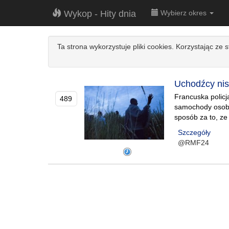
Wykop - Hity dnia
Wybierz okres
Ta strona wykorzystuje pliki cookies. Korzystając ze 
Uchodźcy nis
Francuska polic
489
samochody osobo
sposób za to, ze 
Szczegóły
@RMF24