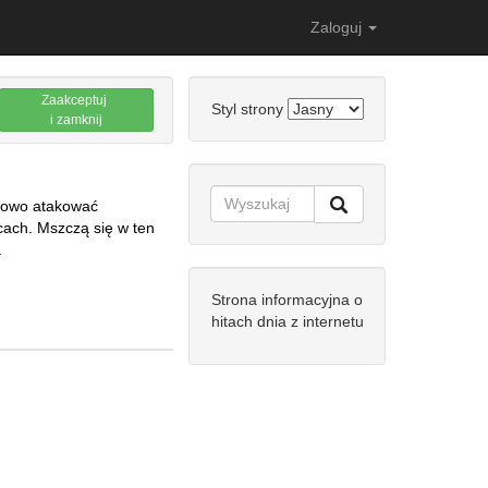
Zaloguj
Zaakceptuj
Styl strony
i zamknij
asowo atakować
cach. Mszczą się w ten
.
Strona informacyjna o
hitach dnia z internetu