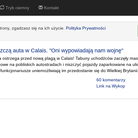
Tryb ciemny
Kontakt
strony, zgadzasz się na ich użycie.
Polityka Prywatności
zczą auta w Calais. "Oni wypowiadają nam wojnę"
ja ostrzega przed nową plagą w Calais! Tabuny uchodźców zaczęły m
we na pobliskich autostradach i niszczyć pojazdy zaparkowane na uli
funkcjonariusze uniemożliwiają im przedostanie się do Wielkiej Brytanii
60 komentarzy
Link na Wykop