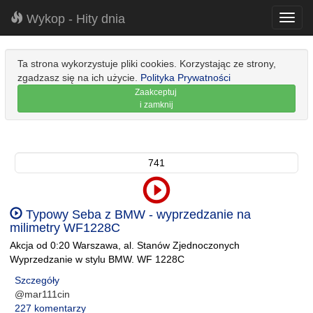
Wykop - Hity dnia
Toggl
navig
Ta strona wykorzystuje pliki cookies. Korzystając ze strony,
zgadzasz się na ich użycie.
Polityka Prywatności
Zaakceptuj
i zamknij
741
Typowy Seba z BMW - wyprzedzanie na
milimetry WF1228C
Akcja od 0:20 Warszawa, al. Stanów Zjednoczonych
Wyprzedzanie w stylu BMW. WF 1228C
Szczegóły
@mar111cin
227 komentarzy