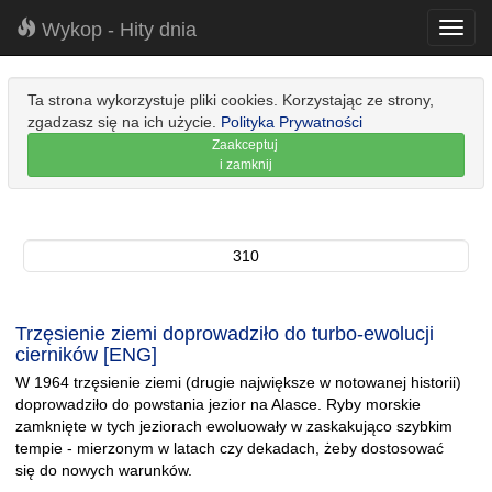
Wykop - Hity dnia
Toggl
navig
Ta strona wykorzystuje pliki cookies. Korzystając ze strony,
zgadzasz się na ich użycie.
Polityka Prywatności
Zaakceptuj
i zamknij
310
Trzęsienie ziemi doprowadziło do turbo-ewolucji
cierników [ENG]
W 1964 trzęsienie ziemi (drugie największe w notowanej historii)
doprowadziło do powstania jezior na Alasce. Ryby morskie
zamknięte w tych jeziorach ewoluowały w zaskakująco szybkim
tempie - mierzonym w latach czy dekadach, żeby dostosować
się do nowych warunków.