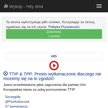
Wykop - Hity dnia
Toggl
navig
Ta strona wykorzystuje pliki cookies. Korzystając ze strony,
zgadzasz się na ich użycie.
Polityka Prywatności
Zaakceptuj
i zamknij
485
TTIP & TPP: Prosto wytłumaczone dlaczego nie
możemy się na to zgodzić!
Jasno przedstawione jakie zagrożenia dla państw Unii
Europejskiej niesie za sobą porozumienie TTIP.
Szczegóły
@PanKabaczek
27 komentarzy