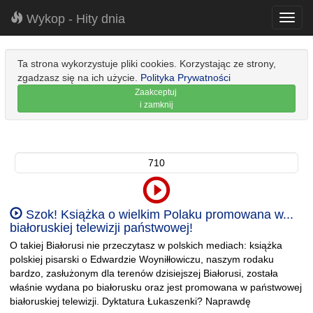
Wykop - Hity dnia
Toggl
navig
Ta strona wykorzystuje pliki cookies. Korzystając ze strony,
zgadzasz się na ich użycie.
Polityka Prywatności
Zaakceptuj
i zamknij
710
Szok! Książka o wielkim Polaku promowana w...
białoruskiej telewizji państwowej!
O takiej Białorusi nie przeczytasz w polskich mediach: książka
polskiej pisarski o Edwardzie Woyniłłowiczu, naszym rodaku
bardzo, zasłużonym dla terenów dzisiejszej Białorusi, została
właśnie wydana po białorusku oraz jest promowana w państwowej
białoruskiej telewizji. Dyktatura Łukaszenki? Naprawdę