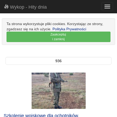
Wykop - Hity dnia
Toggl
navig
Ta strona wykorzystuje pliki cookies. Korzystając ze strony,
zgadzasz się na ich użycie.
Polityka Prywatności
Zaakceptuj
i zamknij
936
Szkolenie wojskowe dla ochotników.