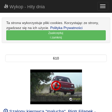
Wykop - Hity dnia
Toggl
navig
Ta strona wykorzystuje pliki cookies. Korzystając ze strony,
zgadzasz się na ich użycie.
Polityka Prywatności
Zaakceptuj
i zamknij
610
Szalony kierowca "malucha". Piotr Filapek -