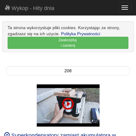
Wykop - Hity dnia
Toggl
navig
Ta strona wykorzystuje pliki cookies. Korzystając ze strony,
zgadzasz się na ich użycie.
Polityka Prywatności
Zaakceptuj
i zamknij
208
Superkondensatory zamiast akumulatora w