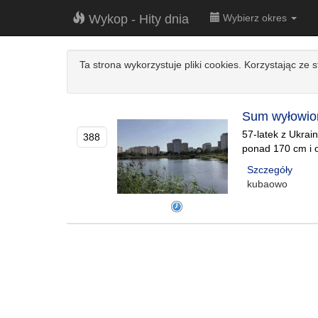
Wykop - Hity dnia
Wybierz okres
Ta strona wykorzystuje pliki cookies. Korzystając ze 
Sum wyłowiony
57-latek z Ukra
388
ponad 170 cm i od
Szczegóły
kubaowo