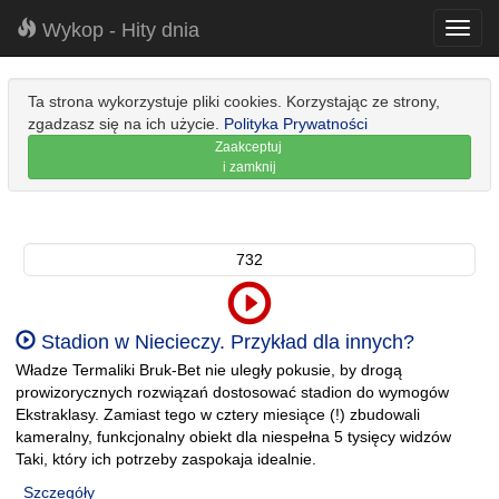
Wykop - Hity dnia
Toggl
navig
Ta strona wykorzystuje pliki cookies. Korzystając ze strony,
zgadzasz się na ich użycie.
Polityka Prywatności
Zaakceptuj
i zamknij
732
Stadion w Niecieczy. Przykład dla innych?
Władze Termaliki Bruk-Bet nie uległy pokusie, by drogą
prowizorycznych rozwiązań dostosować stadion do wymogów
Ekstraklasy. Zamiast tego w cztery miesiące (!) zbudowali
kameralny, funkcjonalny obiekt dla niespełna 5 tysięcy widzów
Taki, który ich potrzeby zaspokaja idealnie.
Szczegóły