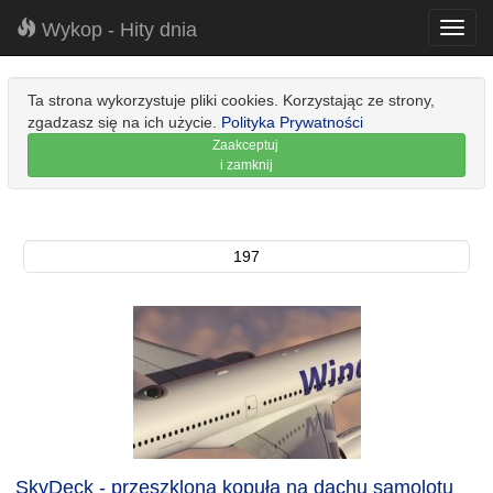
Wykop - Hity dnia
Toggl
navig
Ta strona wykorzystuje pliki cookies. Korzystając ze strony,
zgadzasz się na ich użycie.
Polityka Prywatności
Zaakceptuj
i zamknij
197
SkyDeck - przeszklona kopuła na dachu samolotu