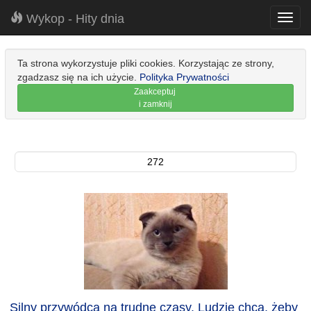
Wykop - Hity dnia
Toggl
navig
Ta strona wykorzystuje pliki cookies. Korzystając ze strony,
zgadzasz się na ich użycie.
Polityka Prywatności
Zaakceptuj
i zamknij
272
Silny przywódca na trudne czasy. Ludzie chcą, żeby