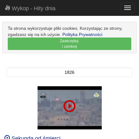
Wykop - Hity dnia
Toggl
navig
Ta strona wykorzystuje pliki cookies. Korzystając ze strony,
zgadzasz się na ich użycie.
Polityka Prywatności
Zaakceptuj
i zamknij
1826
Sekunda od śmierci