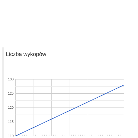
Liczba wykopów
130
125
120
115
110