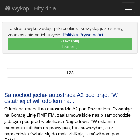
Wykop - Hity dnia
Toggl
navig
Ta strona wykorzystuje pliki cookies. Korzystając ze strony,
zgadzasz się na ich użycie.
Polityka Prywatności
Zaakceptuj
i zamknij
128
Samochód jechał autostradą A2 pod prąd. "W
ostatniej chwili odbiłem na...
O krok od tragedii na autostradzie A2 pod Poznaniem. Dzwoniąc
na Gorącą Linię RMF FM, zaalarmowaliście nas o samochodzie
jadącym pod prąd w okolicach Nagradowic. "W ostatnim
momencie odbiłem na prawy pas, bo zauważyłem, że z
naprzeciwka światła się do mnie zbliżają" - mówił nam pan