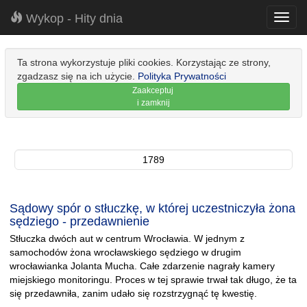
Wykop - Hity dnia
Toggl
navig
Ta strona wykorzystuje pliki cookies. Korzystając ze strony,
zgadzasz się na ich użycie.
Polityka Prywatności
Zaakceptuj
i zamknij
1789
Sądowy spór o stłuczkę, w której uczestniczyła żona
sędziego - przedawnienie
Stłuczka dwóch aut w centrum Wrocławia. W jednym z
samochodów żona wrocławskiego sędziego w drugim
wrocławianka Jolanta Mucha. Całe zdarzenie nagrały kamery
miejskiego monitoringu. Proces w tej sprawie trwał tak długo, że ta
się przedawniła, zanim udało się rozstrzygnąć tę kwestię.