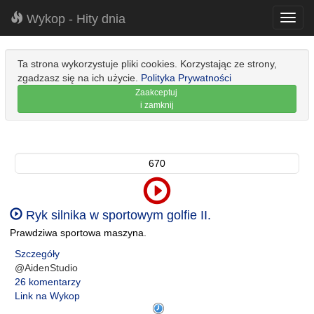
Wykop - Hity dnia
Toggl
navig
Ta strona wykorzystuje pliki cookies. Korzystając ze strony,
zgadzasz się na ich użycie.
Polityka Prywatności
Zaakceptuj
i zamknij
670
Ryk silnika w sportowym golfie II.
Prawdziwa sportowa maszyna.
Szczegóły
@AidenStudio
26 komentarzy
Link na Wykop