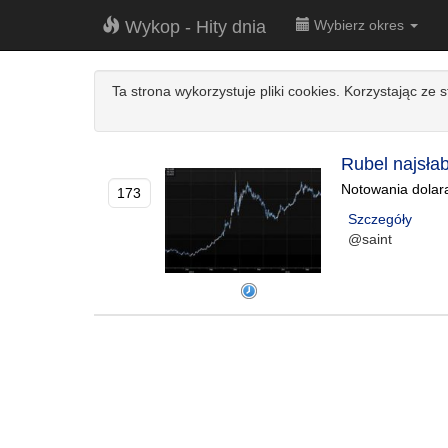
Wykop - Hity dnia
Wybierz okres
Ta strona wykorzystuje pliki cookies. Korzystając ze 
Rubel najsła
Notowania dolara
173
Szczegóły
@saint