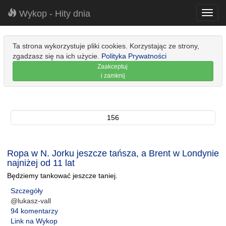
Wykop - Hity dnia
Toggl
navig
Ta strona wykorzystuje pliki cookies. Korzystając ze strony,
zgadzasz się na ich użycie.
Polityka Prywatności
Zaakceptuj
i zamknij
156
Ropa w N. Jorku jeszcze tańsza, a Brent w Londynie
najniżej od 11 lat
Będziemy tankować jeszcze taniej.
Szczegóły
@lukasz-vall
94 komentarzy
Link na Wykop