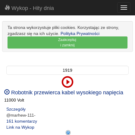
Wykop - Hity dnia
Toggl
navig
Ta strona wykorzystuje pliki cookies. Korzystając ze strony,
zgadzasz się na ich użycie.
Polityka Prywatności
Zaakceptuj
i zamknij
1919
Robotnik przewierca kabel wysokiego napięcia
11000 Volt
Szczegóły
@marhew-111-
161 komentarzy
Link na Wykop