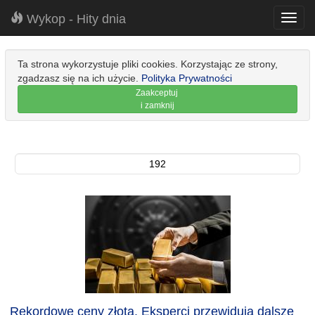
Wykop - Hity dnia
Toggl
navig
Ta strona wykorzystuje pliki cookies. Korzystając ze strony,
zgadzasz się na ich użycie.
Polityka Prywatności
Zaakceptuj
i zamknij
192
Rekordowe ceny złota. Eksperci przewidują dalsze