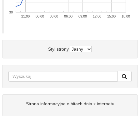
30
21:00
00:00
03:00
06:00
09:00
12:00
15:00
18:00
Styl strony
Strona informacyjna o hitach dnia z internetu