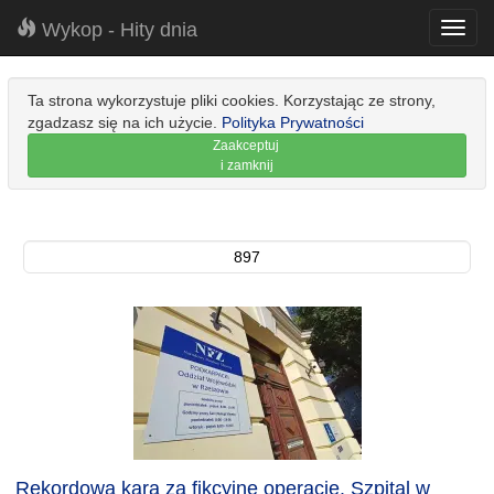
Wykop - Hity dnia
Toggl
navig
Ta strona wykorzystuje pliki cookies. Korzystając ze strony,
zgadzasz się na ich użycie.
Polityka Prywatności
Zaakceptuj
i zamknij
897
Rekordowa kara za fikcyjne operacje. Szpital w