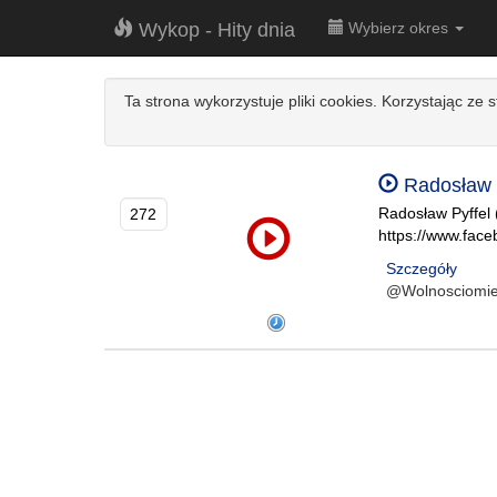
Wykop - Hity dnia
Wybierz okres
Ta strona wykorzystuje pliki cookies. Korzystając ze 
Radosław P
Radosław Pyffel
272
https://www.face
Szczegóły
@Wolnosciomie