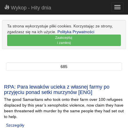
Wykop - Hity dnia
Toggl
navig
Ta strona wykorzystuje pliki cookies. Korzystając ze strony,
zgadzasz się na ich użycie.
Polityka Prywatności
Zaakceptuj
i zamknij
685
RPA: Para lewaków ucieka z własnej farmy po
przyjęciu ponad setki murzynów [ENG]
The good Samaritans who took onto their farm over 100 refugees
displaced by this year’s xenophobic violence, now claim they have
been threatened with murder by the same people they had set out
to help.
Szczegóły