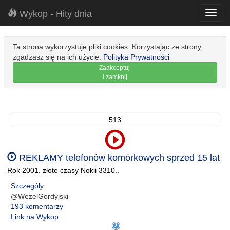
Wykop - Hity dnia
Toggl
navig
Ta strona wykorzystuje pliki cookies. Korzystając ze strony,
zgadzasz się na ich użycie.
Polityka Prywatności
Zaakceptuj
i zamknij
513
REKLAMY telefonów komórkowych sprzed 15 lat
Rok 2001, złote czasy Nokii 3310..
Szczegóły
@WezelGordyjski
193 komentarzy
Link na Wykop