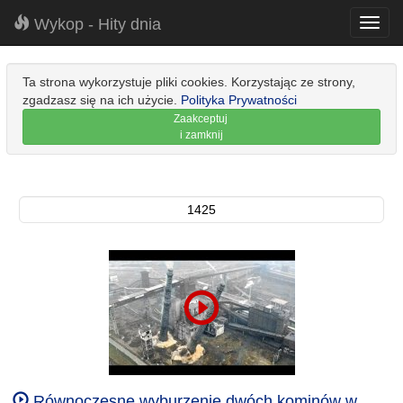
Wykop - Hity dnia
Toggl
navig
Ta strona wykorzystuje pliki cookies. Korzystając ze strony,
zgadzasz się na ich użycie.
Polityka Prywatności
Zaakceptuj
i zamknij
1425
Równoczesne wyburzenie dwóch kominów w