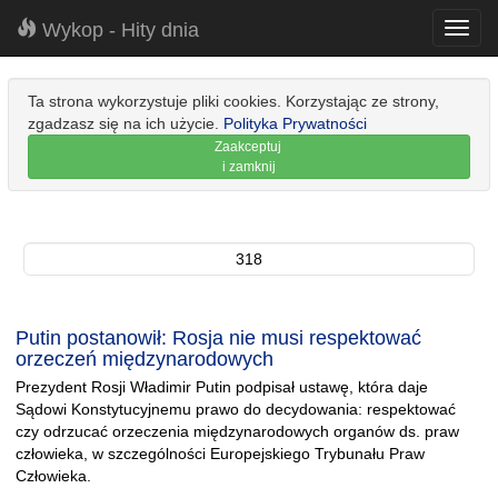
Wykop - Hity dnia
Toggl
navig
Ta strona wykorzystuje pliki cookies. Korzystając ze strony,
zgadzasz się na ich użycie.
Polityka Prywatności
Zaakceptuj
i zamknij
318
Putin postanowił: Rosja nie musi respektować
orzeczeń międzynarodowych
Prezydent Rosji Władimir Putin podpisał ustawę, która daje
Sądowi Konstytucyjnemu prawo do decydowania: respektować
czy odrzucać orzeczenia międzynarodowych organów ds. praw
człowieka, w szczególności Europejskiego Trybunału Praw
Człowieka.