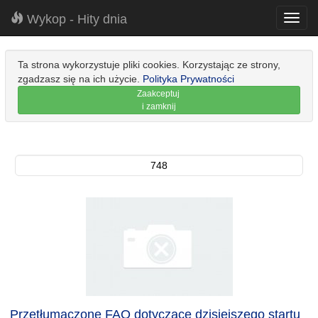
Wykop - Hity dnia
Toggl
navig
Ta strona wykorzystuje pliki cookies. Korzystając ze strony,
zgadzasz się na ich użycie.
Polityka Prywatności
Zaakceptuj
i zamknij
748
Przetłumaczone FAQ dotyczące dzisiejszego startu