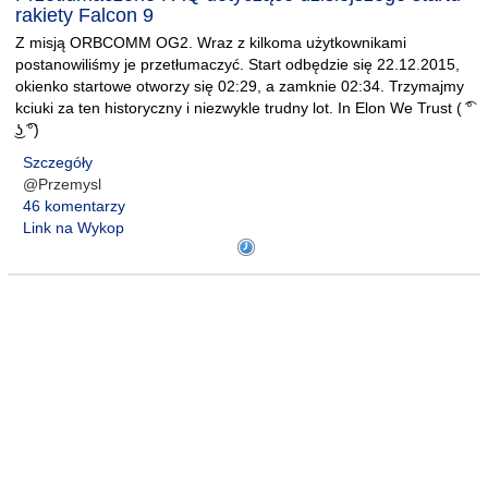
rakiety Falcon 9
Z misją ORBCOMM OG2. Wraz z kilkoma użytkownikami
postanowiliśmy je przetłumaczyć. Start odbędzie się 22.12.2015,
okienko startowe otworzy się 02:29, a zamknie 02:34. Trzymajmy
kciuki za ten historyczny i niezwykle trudny lot. In Elon We Trust ( ͡°
͜ʖ ͡°)
Szczegóły
@Przemysl
46 komentarzy
Link na Wykop