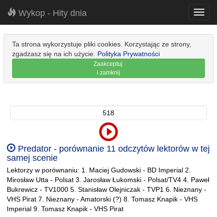
Wykop - Hity dnia
Toggl
navig
Ta strona wykorzystuje pliki cookies. Korzystając ze strony,
zgadzasz się na ich użycie.
Polityka Prywatności
Zaakceptuj
i zamknij
518
Predator - porównanie 11 odczytów lektorów w tej
samej scenie
Lektorzy w porównaniu: 1. Maciej Gudowski - BD Imperial 2.
Mirosław Utta - Polsat 3. Jarosław Łukomski - Polsat/TV4 4. Paweł
Bukrewicz - TV1000 5. Stanisław Olejniczak - TVP1 6. Nieznany -
VHS Pirat 7. Nieznany - Amatorski (?) 8. Tomasz Knapik - VHS
Imperial 9. Tomasz Knapik - VHS Pirat