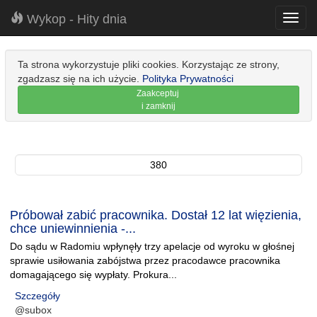
Wykop - Hity dnia
Toggl
navig
Ta strona wykorzystuje pliki cookies. Korzystając ze strony,
zgadzasz się na ich użycie.
Polityka Prywatności
Zaakceptuj
i zamknij
380
Próbował zabić pracownika. Dostał 12 lat więzienia,
chce uniewinnienia -...
Do sądu w Radomiu wpłynęły trzy apelacje od wyroku w głośnej
sprawie usiłowania zabójstwa przez pracodawce pracownika
domagającego się wypłaty. Prokura...
Szczegóły
@subox