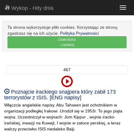
Wykop - Hity dnia
Toggl
navig
Ta strona wykorzystuje pliki cookies. Korzystając ze strony,
zgadzasz się na ich użycie.
Polityka Prywatności
Zaakceptuj
i zamknij
467
Poznajcie irackiego snajpera który zabił 173
terrorystów z ISIS. [ENG napisy]
Włączcie angielskie napisy. Abu Tahseen jest ochotnikiem w
organizacji podległej Irakowi. Urodził się w 1953r. To jego piąta
wojna. Uczestniczył w wojnach: Jom Kippur , wojnie iracko-
irańskiej, inwazji na Kuwejt, I wojnie w zatoce perskiej, a teraz
walczy przeciwko ISIS niedaleko Baiji.