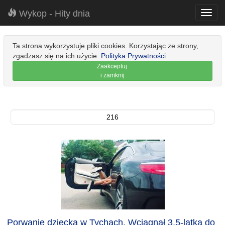
Wykop - Hity dnia
Toggl
navig
Ta strona wykorzystuje pliki cookies. Korzystając ze strony,
zgadzasz się na ich użycie.
Polityka Prywatności
Zaakceptuj
i zamknij
216
Porwanie dziecka w Tychach. Wciągnął 3,5-latka do