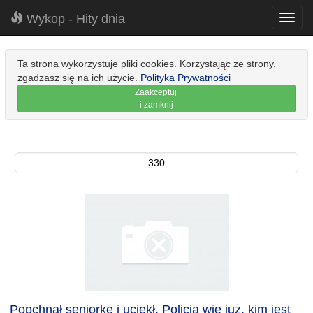
Wykop - Hity dnia
Toggl
navig
Ta strona wykorzystuje pliki cookies. Korzystając ze strony,
zgadzasz się na ich użycie.
Polityka Prywatności
Zaakceptuj
i zamknij
330
Popchnął seniorkę i uciekł. Policja wie już, kim jest