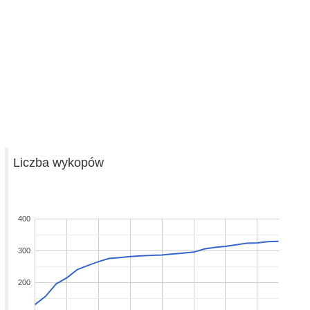
Liczba wykopów
400
300
200