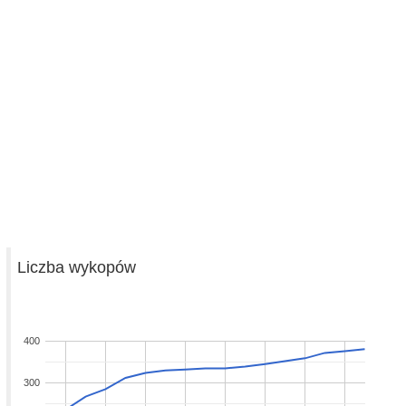
Liczba wykopów
400
300