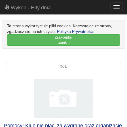
Wykop - Hity dnia
Toggl
navig
Ta strona wykorzystuje pliki cookies. Korzystając ze strony,
zgadzasz się na ich użycie.
Polityka Prywatności
Zaakceptuj
i zamknij
381
Pomocy! Klub nie płaci za wygrane oraz organizację