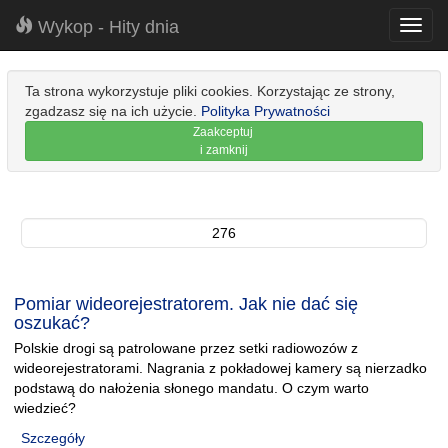
Wykop - Hity dnia
Toggl
navig
Ta strona wykorzystuje pliki cookies. Korzystając ze strony,
zgadzasz się na ich użycie.
Polityka Prywatności
Zaakceptuj
i zamknij
276
Pomiar wideorejestratorem. Jak nie dać się
oszukać?
Polskie drogi są patrolowane przez setki radiowozów z
wideorejestratorami. Nagrania z pokładowej kamery są nierzadko
podstawą do nałożenia słonego mandatu. O czym warto
wiedzieć?
Szczegóły