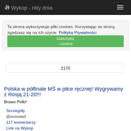
Wykop - Hity dnia
Toggl
navig
Ta strona wykorzystuje pliki cookies. Korzystając ze strony,
zgadzasz się na ich użycie.
Polityka Prywatności
Zaakceptuj
i zamknij
2170
Polska w półfinale MŚ w piłce ręcznej! Wygrywamy
z Rosją 21-20!!!
Brawo Polki!
Szczegóły
@somsiad
117 komentarzy
Link na Wykop