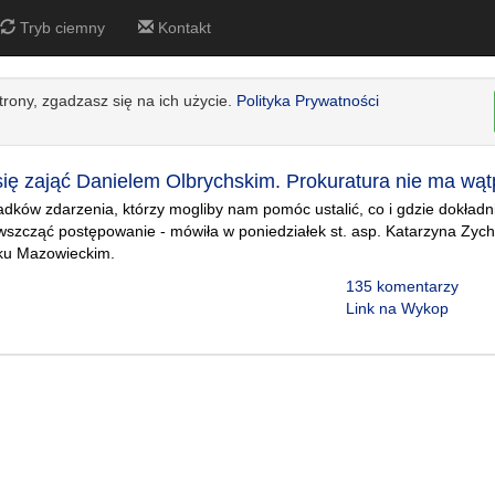
Tryb ciemny
Kontakt
strony, zgadzasz się na ich użycie.
Polityka Prywatności
się zająć Danielem Olbrychskim. Prokuratura nie ma wąt
ków zdarzenia, którzy mogliby nam pomóc ustalić, co i gdzie dokładn
wszcząć postępowanie - mówiła w poniedziałek st. asp. Katarzyna Zy
sku Mazowieckim.
135 komentarzy
Link na Wykop