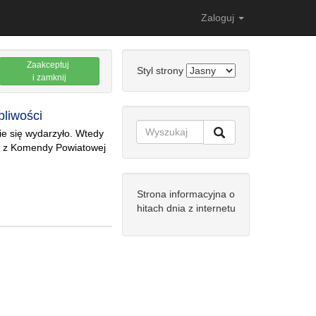
Zaloguj
Zaakceptuj
Styl strony
i zamknij
pliwości
ie się wydarzyło. Wtedy
ch z Komendy Powiatowej
Strona informacyjna o
hitach dnia z internetu