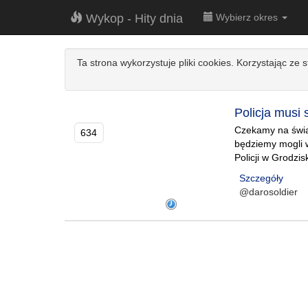
Wykop - Hity dnia
Wybierz okres
Ta strona wykorzystuje pliki cookies. Korzystając ze 
Policja musi 
Czekamy na świad
634
będziemy mogli 
Policji w Grodzi
Szczegóły
@darosoldier