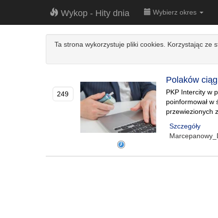
Wykop - Hity dnia
Wybierz okres
Ta strona wykorzystuje pliki cookies. Korzystając ze 
Polaków ciąg
PKP Intercity w 
249
poinformował w ś
przewiezionych 
Szczegóły
Marcepanowy_