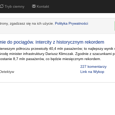
Tryb ciemny
Kontakt
strony, zgadzasz się na ich użycie.
Polityka Prywatności
nie do pociągów. Intercity z historycznym rekordem
pierwszym półroczu przewiozły 40,4 mln pasażerów; to najlepszy wynik w 
rodę minister infrastruktury Dariusz Klimczak. Zgodnie z szacunkami p
zostanie 8,7 mln pasażerów, co będzie miesięcznym rekordem.
227 komentarzy
Detektyw
Link na Wykop