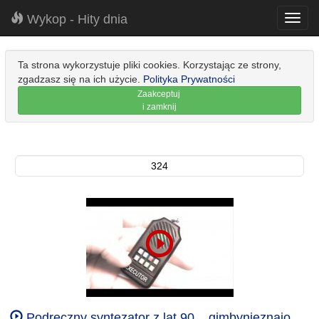
Wykop - Hity dnia
Toggl
navig
Ta strona wykorzystuje pliki cookies. Korzystając ze strony,
zgadzasz się na ich użycie.
Polityka Prywatności
Zaakceptuj
i zamknij
324
Podręczny syntezator z lat 90... gimbynieznajo.