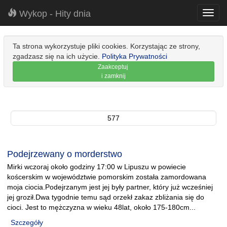
Wykop - Hity dnia
Toggl
navig
Ta strona wykorzystuje pliki cookies. Korzystając ze strony,
zgadzasz się na ich użycie.
Polityka Prywatności
Zaakceptuj
i zamknij
577
Podejrzewany o morderstwo
Mirki wczoraj około godziny 17:00 w Lipuszu w powiecie
koścerskim w województwie pomorskim została zamordowana
moja ciocia.Podejrzanym jest jej były partner, który już wcześniej
jej groził.Dwa tygodnie temu sąd orzekł zakaz zbliżania się do
cioci. Jest to mężczyzna w wieku 48lat, około 175-180cm...
Szczegóły