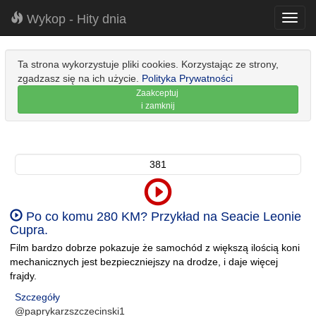
Wykop - Hity dnia
Toggl
navig
Ta strona wykorzystuje pliki cookies. Korzystając ze strony,
zgadzasz się na ich użycie.
Polityka Prywatności
Zaakceptuj
i zamknij
381
Po co komu 280 KM? Przykład na Seacie Leonie
Cupra.
Film bardzo dobrze pokazuje że samochód z większą ilością koni
mechanicznych jest bezpieczniejszy na drodze, i daje więcej
frajdy.
Szczegóły
@paprykarzszczecinski1