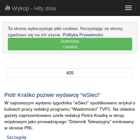
Wykop - Hity dnia
Toggl
navig
Ta strona wykorzystuje pliki cookies. Korzystając ze strony,
zgadzasz się na ich użycie.
Polityka Prywatności
Zaakceptuj
i zamknij
405
Piotr Kraśko pozwie wydawcę "wSieci"
W najnowszym wydaniu tygodnika "wSieci" opublikowano artykuł o
kulisach pracy redakcji programu "Wiadomości" TVP1. Na okładce
gazety zaprezentowano szefa redakcji Piotra Kraśkę w stroju
wojskowym jako prowadzącego "Dziennik Telewizyjny" emitowany
w okresie PRL.
Szczegóły