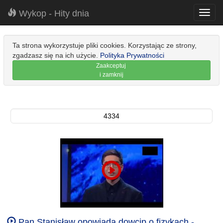
Wykop - Hity dnia
Toggl
navig
Ta strona wykorzystuje pliki cookies. Korzystając ze strony,
zgadzasz się na ich użycie.
Polityka Prywatności
Zaakceptuj
i zamknij
4334
Pan Stanisław opowiada dowcip o fizykach -